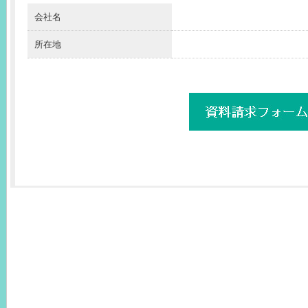
会社名
所在地