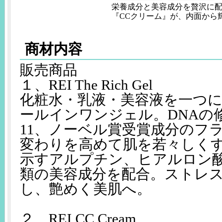
栄養成分と美容成分を贅沢に
『CCクリーム』が、内面から
商材内容
販売商品
１、REI The Rich Gel
化粧水・乳液・美容液を一つ
ールインワンジェル。DNAの修
11、ノーベル賞受賞成分のフ
変わりを高めて肌を若々しくす
示すアルプチン、ヒアルロン酸
類の美容成分を配合。ストレ
し、艶めく美肌へ。
２、REI CC Cream