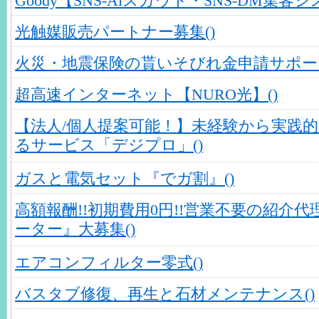
Goody【SNS-Aiスカウト・SNS-DM集客シ
光触媒販売パートナー募集()
火災・地震保険の貰いそびれ金申請サポート
超高速インターネット【NURO光】()
【法人/個人提案可能！】未経験から実践的
るサービス「デジプロ」()
ガスと電気セット『でガ割』()
高額報酬!!初期費用0円!!営業不要の紹介
ーター』大募集()
エアコンフィルター零式()
バスタブ修復、再生と石材メンテナンス()