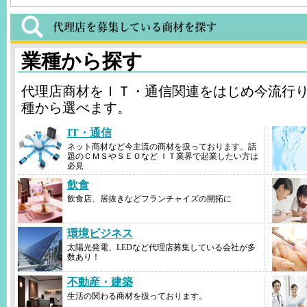
業種から探す
代理店商材をＩＴ・通信関連をはじめ今流行
種から選べます。
IT・通信
ネット商材など今主流の商材を扱っております。話
題のＣＭＳやＳＥＯなど ＩＴ業界で起業したい方は
必見
飲食
飲食店、居抜きなどフランチャイズの開拓に
環境ビジネス
太陽光発電、LEDなど代理店募集している会社が多
数あり！
不動産・建築
生活の関わる商材を扱っております。